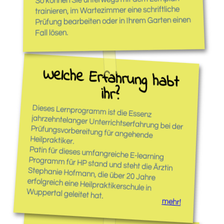
trainieren, im Wartezimmer eine schriftliche
Prüfung bearbeiten oder in Ihrem Garten einen
Fall lösen.
Welche Erfahrung habt
ihr?
Dieses Lernprogramm ist die Essenz
jahrzehntelanger Unterrichtserfahrung bei der
Prüfungsvorbereitung für angehende
Heilpraktiker.
Patin für dieses umfangreiche E-learning
Programm für HP stand und steht die Ärztin
Stephanie Hofmann, die über 20 Jahre
erfolgreich eine Heilpraktikerschule in
Wuppertal geleitet hat.
mehr!