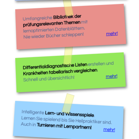
Bibliothek der
Umfangreiche
mit
prüfungsrelevanten Themen
lernoptimierten Datenblättern.
mehr!
Nie wieder Bücher schleppen!
erstellen und
Differentialdiagnostische Listen
.
Krankheiten tabellarisch vergleichen
mehr!
Schnell und übersichtlich!
Intelligente
Lern- und Wissensspiele
.
Lernen Sie spielend bis Sie Heilpraktiker sind.
Auch in
Turnieren mit Lernpartnern!
mehr!