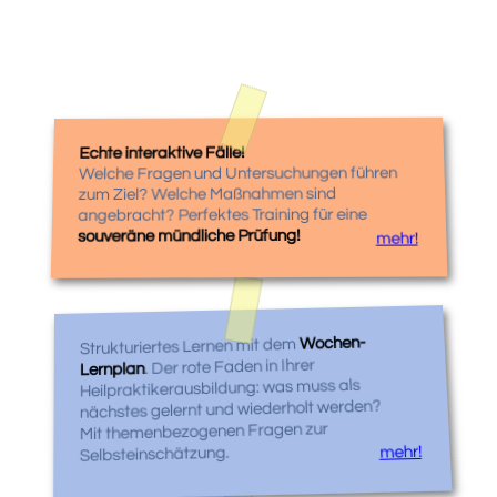
Echte interaktive Fälle!
Welche Fragen und Untersuchungen führen
zum Ziel? Welche Maßnahmen sind
angebracht? Perfektes Training für eine
souveräne mündliche Prüfung!
mehr!
Wochen-
Strukturiertes Lernen mit dem
. Der rote Faden in Ihrer
Lernplan
Heilpraktikerausbildung: was muss als
nächstes gelernt und wiederholt werden?
Mit themenbezogenen Fragen zur
mehr!
Selbsteinschätzung.