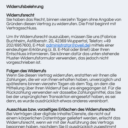
Widerrufsbelehrung
Widerrufsrecht
Sie haben das Recht, binnen vierzehn Tagen ohne Angabe von
Gründen diesen Vertrag zu widerrufen. Die Frist beginnt mit
Vertragsschluss.
Um Ihr Widerrufsrecht auszuüben, müssen Sie uns (Fabrice
Buchheim, Astilbenstr. 20, 42369 Wuppertal, Telefon: +49
202/6957600, E-Mail:
administrator@pveil.de
) mittels einer
eindeutigen Erklärung (z. B. E-Mail oder Brief) über Ihren
Entschluss informieren. Sie können dafür das unten stehende
Muster-Widerrufsformular verwenden, das jedoch nicht
vorgeschrieben ist.
Folgen des Widerrufs
Wenn Sie diesen Vertrag widerrufen, erstatten wir Ihnen alle
Zahlungen, die wir von Ihnen erhalten haben, unverzüglich und
spätestens binnen vierzehn Tagen ab dem Tag, an dem die
Mitteilung über Ihren Widerruf bei uns eingegangen ist. Für die
Rückzahlung verwenden wir dasselbe Zahlungsmittel, das Sie
bei der ursprünglichen Transaktion eingesetzt haben, es sei
denn, es wurde ausdrücklich etwas anderes vereinbart.
Ausschluss bzw. vorzeitiges Erlöschen des Widerrufsrechts
Bei Verträgen über digitale Inhalte/Dienste, die nicht auf
einem körperlichen Datenträger geliefert werden, erlischt das
Widerrufsrecht, wenn wir mit der Ausführung des Vertrags
begonnen haben, nachdem Sie (i) ausdrücklich zugestimmt