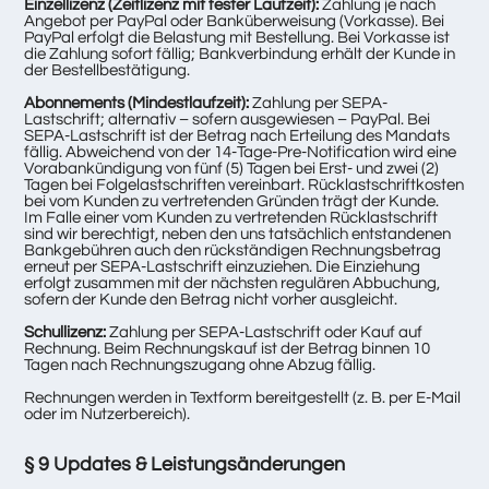
Einzellizenz (Zeitlizenz mit fester Laufzeit):
Zahlung je nach
Angebot per PayPal oder Banküberweisung (Vorkasse). Bei
PayPal erfolgt die Belastung mit Bestellung. Bei Vorkasse ist
die Zahlung sofort fällig; Bankverbindung erhält der Kunde in
der Bestellbestätigung.
Abonnements (Mindestlaufzeit):
Zahlung per SEPA-
Lastschrift; alternativ – sofern ausgewiesen – PayPal. Bei
SEPA-Lastschrift ist der Betrag nach Erteilung des Mandats
fällig. Abweichend von der 14-Tage-Pre-Notification wird eine
Vorabankündigung von fünf (5) Tagen bei Erst- und zwei (2)
Tagen bei Folgelastschriften vereinbart. Rücklastschriftkosten
bei vom Kunden zu vertretenden Gründen trägt der Kunde.
Im Falle einer vom Kunden zu vertretenden Rücklastschrift
sind wir berechtigt, neben den uns tatsächlich entstandenen
Bankgebühren auch den rückständigen Rechnungsbetrag
erneut per SEPA-Lastschrift einzuziehen. Die Einziehung
erfolgt zusammen mit der nächsten regulären Abbuchung,
sofern der Kunde den Betrag nicht vorher ausgleicht.
Schullizenz:
Zahlung per SEPA-Lastschrift oder Kauf auf
Rechnung. Beim Rechnungskauf ist der Betrag binnen 10
Tagen nach Rechnungszugang ohne Abzug fällig.
Rechnungen werden in Textform bereitgestellt (z. B. per E-Mail
oder im Nutzerbereich).
§ 9 Updates & Leistungsänderungen