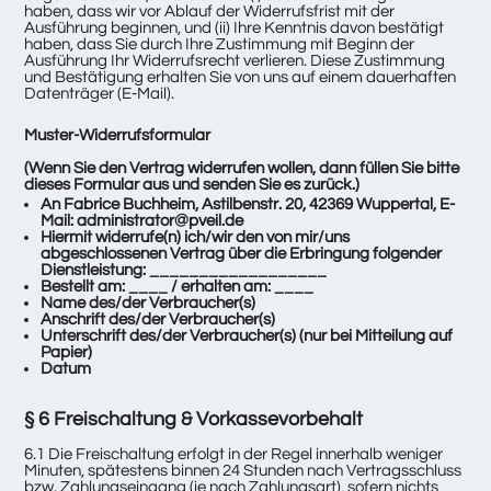
haben, dass wir vor Ablauf der Widerrufsfrist mit der
Ausführung beginnen, und (ii) Ihre Kenntnis davon bestätigt
haben, dass Sie durch Ihre Zustimmung mit Beginn der
Ausführung Ihr Widerrufsrecht verlieren. Diese Zustimmung
und Bestätigung erhalten Sie von uns auf einem dauerhaften
Datenträger (E-Mail).
Muster-Widerrufsformular
(Wenn Sie den Vertrag widerrufen wollen, dann füllen Sie bitte
dieses Formular aus und senden Sie es zurück.)
An Fabrice Buchheim, Astilbenstr. 20, 42369 Wuppertal, E-
Mail: administrator@pveil.de
Hiermit widerrufe(n) ich/wir den von mir/uns
abgeschlossenen Vertrag über die Erbringung folgender
Dienstleistung: __________________
Bestellt am: ____ / erhalten am: ____
Name des/der Verbraucher(s)
Anschrift des/der Verbraucher(s)
Unterschrift des/der Verbraucher(s) (nur bei Mitteilung auf
Papier)
Datum
§ 6 Freischaltung & Vorkassevorbehalt
6.1 Die Freischaltung erfolgt in der Regel innerhalb weniger
Minuten, spätestens binnen 24 Stunden nach Vertragsschluss
bzw. Zahlungseingang (je nach Zahlungsart), sofern nichts